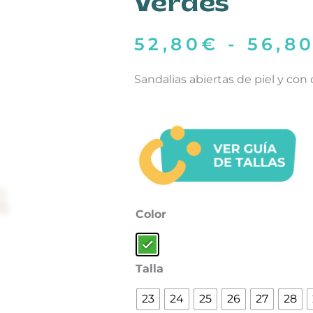
Verdes
52,80
€
-
56,8
Sandalias abiertas de piel y con
Froddo
Color
: Verde
Barefoot
Sandalias
Flexy
Talla
Mini
23
24
25
26
27
28
Verdes