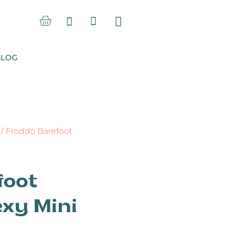
Carrito
Carrito
0
BLOG
/ Froddo Barefoot
foot
exy Mini